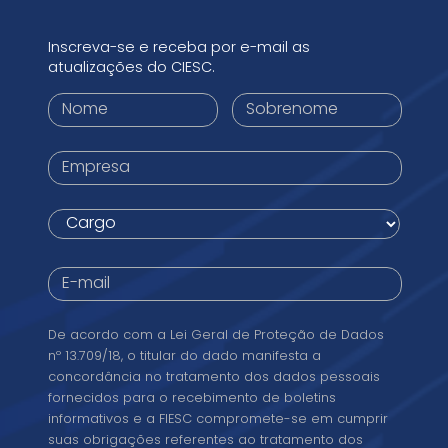
Inscreva-se e receba por e-mail as
atualizações do CIESC.
Primeiro
Sobrenome
nome
*
*
Empresa
*
Cargo
*
E-
mail
*
Conformidade
De acordo com a Lei Geral de Proteção de Dados
legal
nº 13.709/18, o titular do dado manifesta a
concordância no tratamento dos dados pessoais
fornecidos para o recebimento de boletins
informativos e a FIESC compromete-se em cumprir
suas obrigações referentes ao tratamento dos