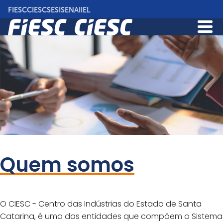
Para o associado
Pular
FIESC
CIESC
SESI
SENAI
IEL
Notícias
para
Contato
o
conteúdo
principal
Quem somos
O CIESC - Centro das Indústrias do Estado de Santa
Catarina, é uma das entidades que compõem o Sistema