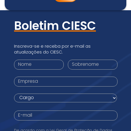
Boletim CIESC
Inscreva-se e receba por e-mail as
atualizações do CIESC.
Primeiro
Sobrenome
nome
*
*
Empresa
*
Cargo
*
E-
mail
*
Conformidade
De acordo com a Lei Geral de Proteção de Dados